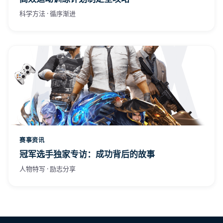
科学方法 · 循序渐进
赛事资讯
冠军选手独家专访：成功背后的故事
人物特写 · 励志分享