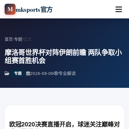
mksports官方
M
首页
/
专题
/
正文
摩洛哥世界杯对阵伊朗前瞻 两队争取小
组赛首胜机会
2026-08-06
专业解读
专题
欧冠2020决赛直播开启，球迷关注巅峰对