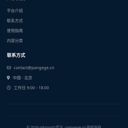
平台介绍
联系方式
使用指南
内容分类
联系方式
contact@pangege.cn
中国 · 北京
工作日 9:00 - 18:00
© 2026 mksports官方 · pangege.cn 版权所有