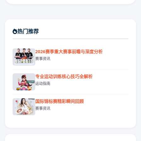
热门推荐
2026赛季重大赛事前瞻与深度分析
赛事资讯
专业运动训练核心技巧全解析
运动指南
国际锦标赛精彩瞬间回顾
赛事资讯