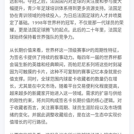
远影响。夺冠之后，法国国内对足球的关注度和参与度大
幅提升，青少年足球培训体系得到更多资源支持。法国足
协在青训领域的持续投入，为日后法国足球的人才井喷奠
定了基础。1998年世界杯的冠军，不仅是那一代球员的荣
耀，更是法国足球腾飞的起点。此后的二十年里，法国足
球始终保持着世界强队的竞争力。
从长期价值来看，世界杯这一顶级赛事IP的周期性特征，
为签名卡提供了持续的叙事动力。每四年一届的世界杯都
会诞生新的英雄和经典瞬间，而帕尼尼系列将这些时刻凝
固为可触摸的卡片，这种不可复制的赛事记忆本身就是价
值支撑。同时，全球范围内球星卡收藏者的数量仍在增
长，尤其是在中文市场，随着平台交易便利化程度提高，
越来越多的新藏家开始进入这一领域。需求的扩容与供给
的刚性约束，将共同构成签名卡长期价值的核心逻辑。对
于收藏者而言，关注赛事周期、球员生涯阶段以及市场情
绪的变化，并据此调整收藏组合，是在这一生态中实现价
值增长的可行路径。