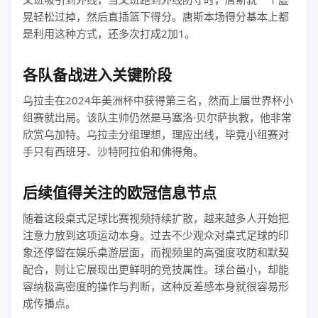
晃轻松过掉，然后直插篮下得分。唐斯本场得分基本上都
是利用这种方式，还多次打成2加1。
各队备战进入关键阶段
乌拉圭在2024年美洲杯中获得第三名，然而上届世界杯小
组赛就出局。该队主帅仍然是马塞洛·贝尔萨执教，他非常
欣赏乌加特。乌拉圭分组理想，理应出线，毕竟小组赛对
手只有西班牙、沙特阿拉伯和佛得角。
后续值得关注的欧冠信息节点
随着这段桌式足球比赛视频持续扩散，越来越多人开始把
注意力放到这项运动本身。过去不少观众对桌式足球的印
象还停留在娱乐桌游层面，而视频里的高强度攻防和默契
配合，则让它展现出更鲜明的竞技属性。球台虽小，却能
容纳极高密度的操作与判断，这种反差感本身就很容易形
成传播点。