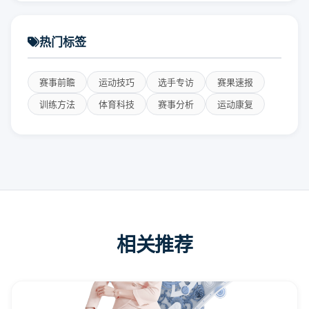
热门标签
赛事前瞻
运动技巧
选手专访
赛果速报
训练方法
体育科技
赛事分析
运动康复
相关推荐