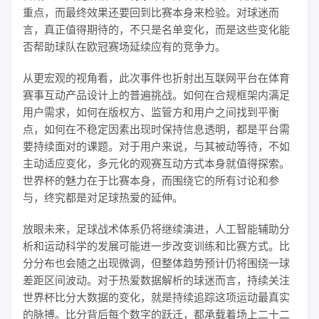
重点，而最终效果还要回到比赛本身来检验。对球迷而
言，真正值得期待的，不只是名单变化，而是这些变化能
否帮助球队在欧冠赛场延续应有的竞争力。
从更宏观的视角看，此次事件也折射出互联网平台在体育
赛事互动产品设计上的普遍挑战。如何在合规框架内满足
用户需求，如何在版权方、监管方和用户之间找到平衡
点，如何在不稳定因素出现时保持信息透明，都是平台需
要持续面对的课题。对于用户来说，与其被动等待，不如
主动适应变化，多元化的观赛互动方式本身就值得探索。
世界杯的魅力在于比赛本身，而围绕它的所有讨论和参
与，终究都是对足球热爱的延伸。
放眼未来，足球战术体系仍将继续演进，人工智能辅助分
析和运动科学的发展可能进一步改变训练和比赛方式。比
分分布也会随之出现微调，但整体趋势预计仍将围绕一球
差距区间波动。对于热爱数据解析的球迷而言，持续关注
世界杯比分大数据的变化，就是持续追踪这项运动最真实
的脉搏。比分背后每个数字的跃迁，都承载着场上二十二