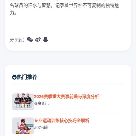
名球员的汗水与智慧，记录着世界杯不可复制的独特魅
力。
分享到：
热门推荐
2026赛季重大赛事前瞻与深度分析
赛事资讯
专业运动训练核心技巧全解析
运动指南