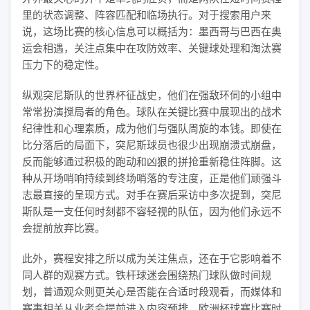
里的状态调整、阵容匹配和临场执行。对于搜索用户来
说，这场比赛的核心信息可以概括为：墨西哥与巴西在奥
运会相遇，关注点集中在攻防效率、关键球处理和淘汰赛
压力下的稳定性。
纵观突尼斯队的世界杯征战史，他们在强敌环伺的小组中
常常扮演搅局者的角色。球队在关键比赛中展现出的战术
纪律性和心理素质，成为他们与强队周旋的本钱。即使在
比分落后的局面下，突尼斯球员也很少出现崩溃式崩盘，
反而能够通过积极的跑动和凶狠的拼抢重新稳住阵脚。这
种从开场哨响持续到终场哨落的专注度，正是他们顽强斗
志最直接的呈现方式。对手在赛后采访中多次提到，突尼
斯队是一支任何时刻都不容轻视的队伍，因为他们永远不
会提前放弃比赛。
此外，赛程安排之所以成为关注焦点，还在于它影响着不
同人群的观赛方式。铁杆球迷会围绕热门球队做时间规
划，普通观众则更关心是否能在合适时段观看，而媒体和
赛事相关从业者会提前进入内容预排。欧洲杯球赛比赛时