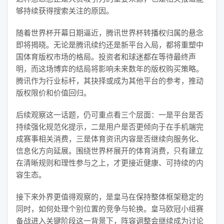
够持续获得搜索关注的原因。
随着世界杯开幕日期逼近，腾讯世界杯转播权归属的悬念
即将揭晓。无论是腾讯续约还是新平台入局，都将重塑中
国体育版权市场的格局。投资者和球迷都在等待最终声
明，而这场博弈的结局将影响未来数年的版权购买策略。
腾讯作为行业标杆，其抉择或成为其他平台的参考，推动
版权限价和价值回归。
后续观察这一话题，仍可重点看三个层面：一是平台是否
持续强化规范化提示，二是用户是否更倾向于在手机端完
成赛事相关消费，三是体育资讯内容是否继续向服务化、
信息化方向延展。围绕世界杯展开的体育消费，只有建立
在清晰规则和理性参与之上，才更接近健康、可持续的内
容生态。
接下来外界更值得观察的，是皇马在保持整体框架稳定的
同时，如何处理个别位置的竞争与轮换。皇马欧冠小组赛
备战进入关键阶段这一背景下，阵容调整会继续成为讨论