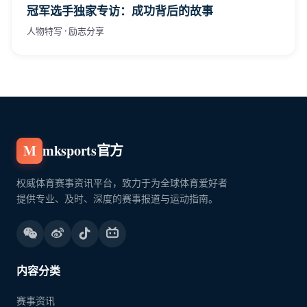
冠军选手独家专访：成功背后的故事
人物特写 · 励志分享
M
mksports官方
权威体育赛事资讯平台，致力于为全球体育爱好者
提供专业、及时、深度的赛事报道与运动指南。
内容分类
赛事资讯