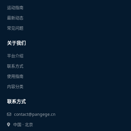
运动指南
最新动态
常见问题
关于我们
平台介绍
联系方式
使用指南
内容分类
联系方式
contact@pangege.cn
中国 · 北京