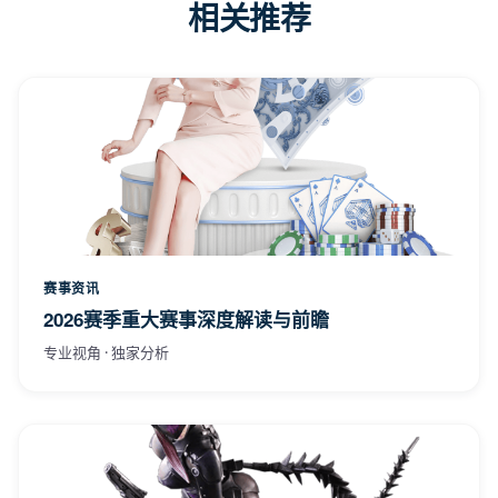
相关推荐
赛事资讯
2026赛季重大赛事深度解读与前瞻
专业视角 · 独家分析