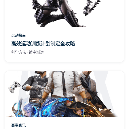
运动指南
高效运动训练计划制定全攻略
科学方法 · 循序渐进
赛事资讯