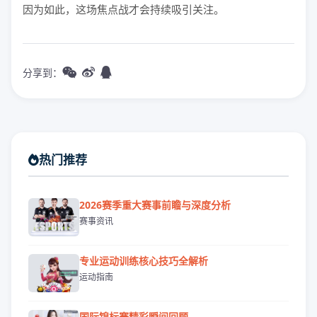
因为如此，这场焦点战才会持续吸引关注。
分享到：
热门推荐
2026赛季重大赛事前瞻与深度分析
赛事资讯
专业运动训练核心技巧全解析
运动指南
国际锦标赛精彩瞬间回顾