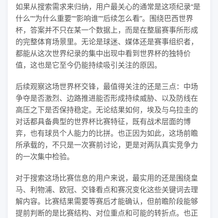
如果从搜索需求来归纳，用户最关心的通常是这项纪录“是
什么”“为什么重要”“影响谁”“后续怎么看”。围绕巴西世界
杯，答案并不只在某一个数据上，而是在整届赛事所形成
的完整体育场景里。无论是球迷、媒体还是赛事组织者，
都能从这次世界纪录的集中出现中看到世界杯的独特价
值，这也是它至今仍能持续吸引关注的原因。
后续观察这场世界杯交锋，最值得关注的还是三点：中场
争夺是否激烈、边路推进能否形成持续威胁、以及防线在
高压之下是否保持稳定。无论结果如何，埃及与乌拉圭的
对话都具备典型的世界杯比赛特征，既有战术层面的博
弈，也有球员个人能力的比拼。也正因为如此，这场前瞻
所承载的，不只是一次赛前讨论，更是对两队真实竞争力
的一次集中检验。
对于搜索这场比赛信息的用户来说，最实用的还是围绕皇
马、利物浦、欧冠、交锋看点和赛况变化这些关键词去理
解内容。比赛结果需要等赛后才能确认，但前瞻阶段能够
提前判断的是比赛结构、对位重点和可能的转折点。也正