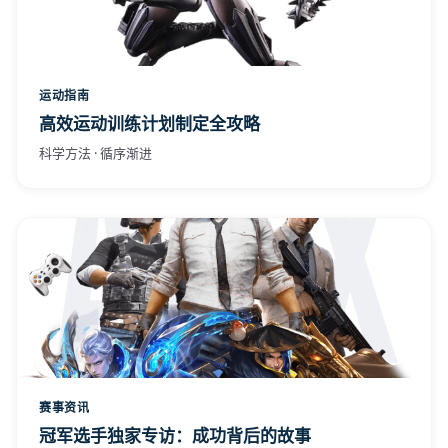
运动指南
高效运动训练计划制定全攻略
科学方法 · 循序渐进
赛事资讯
冠军选手独家专访：成功背后的故事