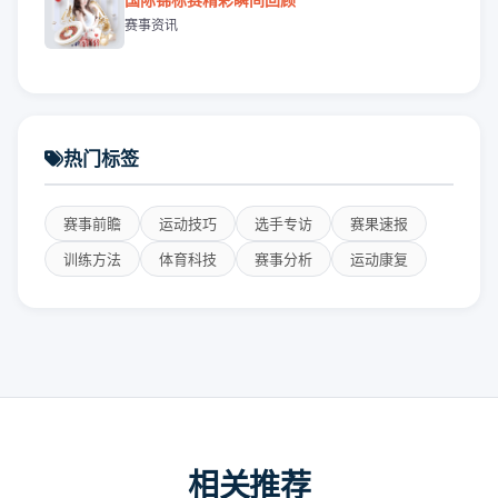
赛事资讯
热门标签
赛事前瞻
运动技巧
选手专访
赛果速报
训练方法
体育科技
赛事分析
运动康复
相关推荐