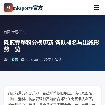
mksports官方
M
首页
/
专题
/
正文
欧冠完整积分榜更新 各队排名与出线形
势一览
2026-08-07
专业解读
专题
奥运前景仍不容乐观，备战形势依旧承压，核心原因在于
训练、选材、伤病管理和赛前磨合都处在高要求状态下。
对于相关项目来说，真正决定结果的不是口号，而是每一