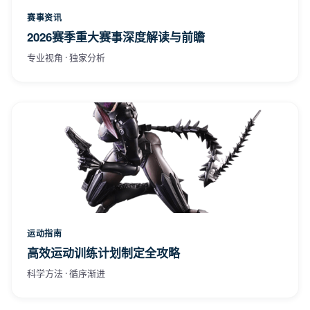
赛事资讯
2026赛季重大赛事深度解读与前瞻
专业视角 · 独家分析
运动指南
高效运动训练计划制定全攻略
科学方法 · 循序渐进