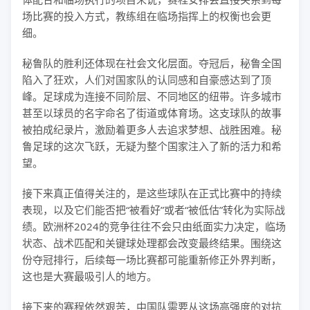
场比赛的投入方式，教练组在临场指挥上的权衡也会更
细。
秘鲁队的胜利还体现在社会文化层面。夺冠后，秘鲁全国
陷入了狂欢，人们对国家队的认同感和自豪感达到了顶
峰。足球成为连接不同阶层、不同地区的纽带。许多城市
甚至以球员的名字命名了街道或体育场。这支球队的故事
被拍成纪录片，激励着更多人去追求梦想、战胜困难。秘
鲁足球的这次飞跃，无疑为整个国家注入了新的活力和希
望。
接下来真正值得关注的，是这些球队在正式比赛中的持续
表现，以及它们能否把“被看好”或者“被低估”转化为实际战
绩。欧洲杯2024的竞争往往不会只由纸面实力决定，临场
状态、战术匹配和关键球处理都会改变最终结果。围绕这
份夺冠排行，后续每一场比赛都可能重新修正外界判断，
这也是大赛最吸引人的地方。
接下来的赛程依然艰苦，中国队需要从这场高强度的对抗